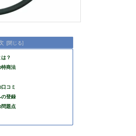
次
とは？
の特商法
の口コミ
への登録
の問題点