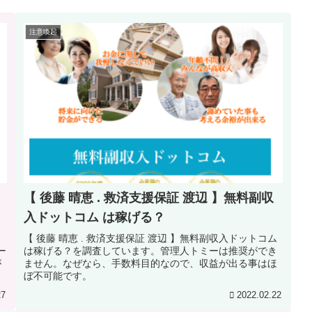
注意喚起
【 後藤 晴恵 . 救済支援保証 渡辺 】無料副収
入ドットコム は稼げる？
【 後藤 晴恵 . 救済支援保証 渡辺 】無料副収入ドットコム
ー
は稼げる？を調査しています。管理人トミーは推奨ができ
が
ません。なぜなら、手数料目的なので、収益が出る事はほ
認
ぼ不可能です。
27
2022.02.22