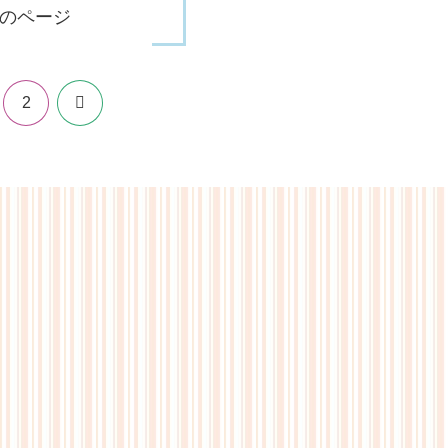
のページ
次
2
へ