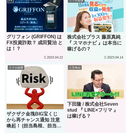
FX
スマホ副業
グリフォン (GRIFFON) は
株式会社プラス 藤原真純
FX投資詐欺？ 成田賢治 と
『 スマホナビ 』は本当に
は！？
稼げるの？
2023.04.22
2023.04.14
スマホ副業
注意喚起
下田隆 / 株式会社Seven
stud 『 LINE×フリマ 』
ザクザク金塊BIG宝くじ
は稼げる？
から再チャンス通知 注意
喚起！ (担当島根、担当秋
田)