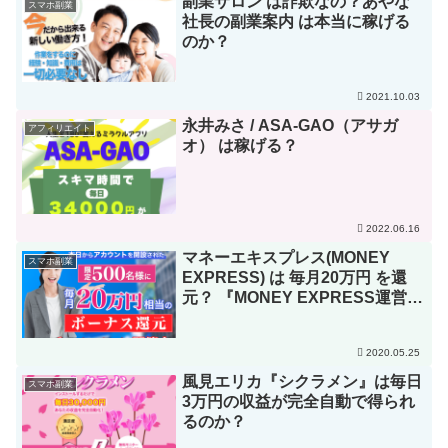
副業サロン は詐欺なの？あやな
スマホ副業
社長の副業案内 は本当に稼げる
のか？
2021.10.03
永井みさ / ASA-GAO（アサガ
アフィリエイト
オ） は稼げる？￼
2022.06.16
マネーエキスプレス(MONEY
スマホ副業
EXPRESS) は 毎月20万円 を還
元？ 『MONEY EXPRESS運営事
務局』
2020.05.25
風見エリカ『シクラメン』は毎日
スマホ副業
3万円の収益が完全自動で得られ
るのか？