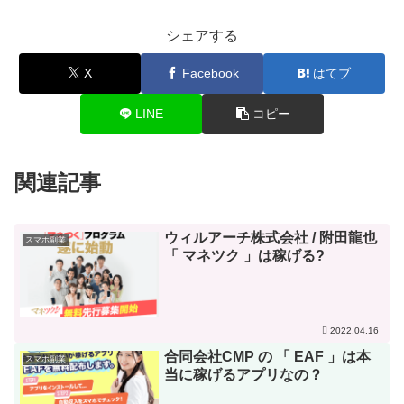
シェアする
X
Facebook
はてブ
LINE
コピー
関連記事
ウィルアーチ株式会社 / 附田龍也
スマホ副業
「 マネツク 」は稼げる?
2022.04.16
合同会社CMP の 「 EAF 」は本
スマホ副業
当に稼げるアプリなの？