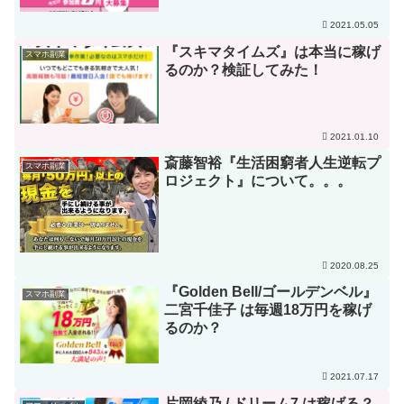
2021.05.05
『スキマタイムズ』は本当に稼げ
スマホ副業
るのか？検証してみた！
2021.01.10
斎藤智裕『生活困窮者人生逆転プ
スマホ副業
ロジェクト』について。。。
2020.08.25
『Golden Bell/ゴールデンベル』
スマホ副業
二宮千佳子 は毎週18万円を稼げ
るのか？
2021.07.17
片岡綾乃 / ドリーム7 は稼げる？