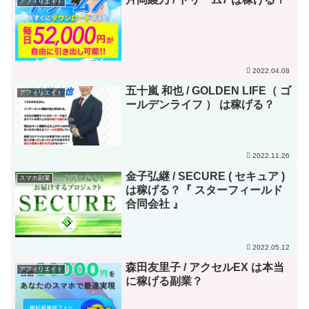
アフィリエイト
2022.04.08
五十嵐 和也 / GOLDEN LIFE（ ゴ
アフィリエイト
ールデンライフ ） は稼げる？
2022.11.26
金子弘継 / SECURE ( セキュア )
スマホ副業
は稼げる？『 スターフィールド
合同会社 』
2022.05.12
森田友里子 / アクセルEX は本当
アフィリエイト
に稼げる副業？