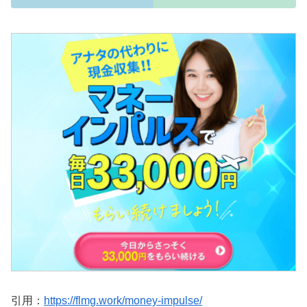
引用：
https://flmg.work/money-impulse/