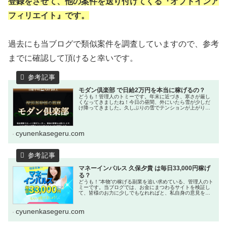
登録をさせて、他の案件を送り付けてくる『オプトインア
フィリエイト』です。
過去にも当ブログで類似案件を調査していますので、参考
までに確認して頂けると幸いです。
モダン倶楽部 で日給2万円を本当に稼げるの？
どうも！管理人のトミーです。年末に近づき、寒さが厳し
くなってきましたね！今日の昼間、外にいたら雪が少しだ
け降ってきました。久しぶりの雪でテンションが上がりま
したが、すぐに止んでしまいました。今年はだいぶ寒いの
で、大雪が降りそうな予感です！今...
cyunenkasegeru.com
マネーインパルス 久保夕貴 は毎日33,000円稼げ
る？
どうも！”本物”の稼げる副業を追い求めている、管理人のト
ミーです。当ブログでは、お金にまつわるサイトを検証し
て、皆様のお力に少しでもなれればと、私自身の意見を述
べさせて頂いています。先日、娘の誕生日会をやりまし
た。プレゼントは、前からおねだ...
cyunenkasegeru.com