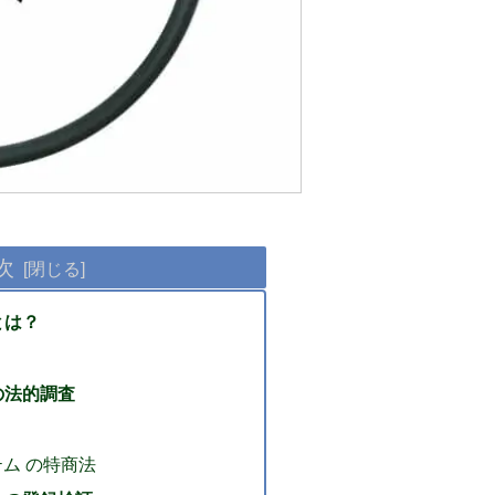
次
とは？
の法的調査
ム の特商法