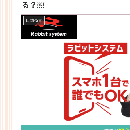
る？￼
自動売買