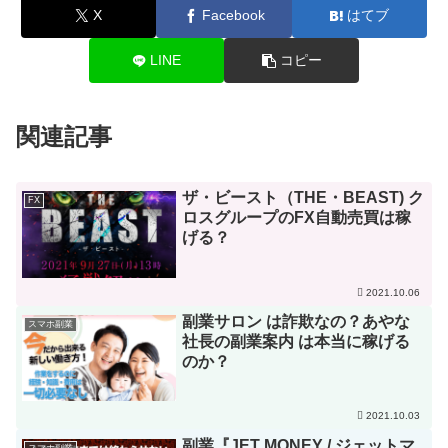
X
Facebook
はてブ
LINE
コピー
関連記事
ザ・ビースト（THE・BEAST) ク
FX
ロスグループのFX自動売買は稼
げる？
2021.10.06
副業サロン は詐欺なの？あやな
スマホ副業
社長の副業案内 は本当に稼げる
のか？
2021.10.03
副業『JET MONEY / ジェットマ
スマホ副業