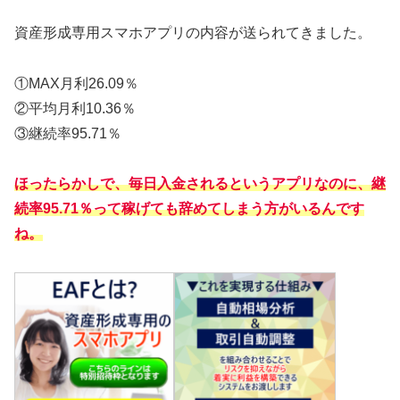
資産形成専用スマホアプリの内容が送られてきました。
①MAX月利26.09％
②平均月利10.36％
③継続率95.71％
ほったらかしで、毎日入金されるというアプリなのに、継
続率95.71％って稼げても辞めてしまう方がいるんです
ね。