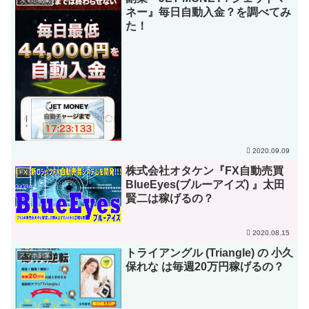
ネー』毎日自動入金？を調べてみ
た！
2020.09.09
株式会社オタケン『FX自動売買
FX
BlueEyes(ブルーアイズ) 』太田
賢二は稼げるの？
2020.08.15
トライアングル (Triangle) の 小久
スマホ副業
保れな は毎週20万円稼げるの？