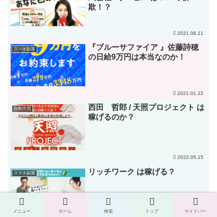
欺！？
2021.08.11
『ブルーサファイア 』佐藤詩穂
スマホ副業
の日給9万円は本当なのか！
2021.01.22
西田 哲郎 / 天照プロジェクト は
自動売買
稼げるのか？
2022.05.15
リッチワーク は稼げる？
スマホ副業
メニュー
ホーム
検索
トップ
サイドバー