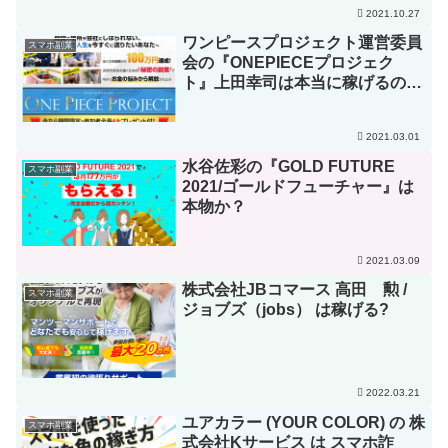
2021.10.27
ワンピースプロジェクト運営委員
スマホ副業
会の『ONEPIECEプロジェク
ト』上田幸司は本当に稼げるの
か？
2021.03.01
水谷佐彩の『GOLD FUTURE
スマホ副業
2021/ゴールドフューチャー』は
本物か？
2021.03.09
株式会社JBコマース 高田 勲 /
スマホ副業
ジョブズ（jobs） は稼げる?
2022.03.21
ユアカラー (YOUR COLOR) の 株
スマホ副業
式会社Kサービス は スマホ詐