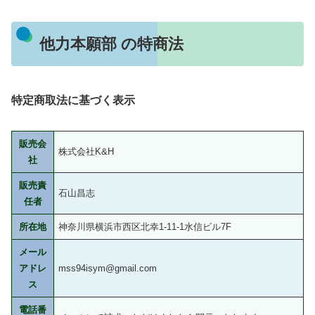
他力本願部 の特商法
特定商取法に基づく表示
販売会
株式会社K&H
社
販売責
石山昌志
任者
所在地
神奈川県横浜市西区北幸1-11-1水信ビル7F
メール
アドレ
mss94isym@gmail.com
ス
電話番