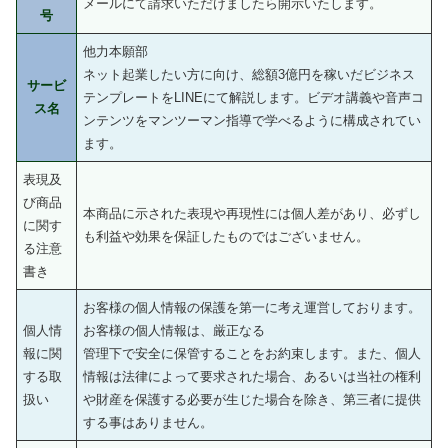
メールにて請求いただけましたら開示いたします。
号
他力本願部
ネット起業したい方に向け、総額3億円を稼いだビジネス
サービ
テンプレートをLINEにて解説します。ビデオ講義や音声コ
ス名
ンテンツをマンツーマン指導で学べるように構成されてい
ます。
表現及
び商品
本商品に示された表現や再現性には個人差があり、必ずし
に関す
も利益や効果を保証したものではございません。
る注意
書き
お客様の個人情報の保護を第一に考え運営しております。
個人情
お客様の個人情報は、厳正なる
報に関
管理下で安全に保管することをお約束します。また、個人
する取
情報は法律によって要求された場合、あるいは当社の権利
扱い
や財産を保護する必要が生じた場合を除き、第三者に提供
する事はありません。