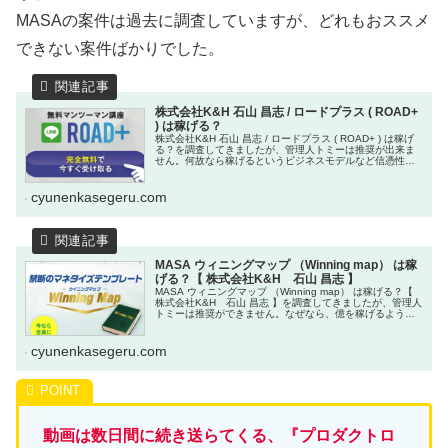
MASAの案件は過去に調査していますが、どれもおススメ
できない案件ばかりでした。
株式会社K&H 石山 昌志 / ロードプラス ( ROAD+
) は稼げる？
株式会社K&H 石山 昌志 / ロードプラス ( ROAD+ ) は稼げ
る？を調査してきましたが、管理人トミーは推奨が出来ま
せん。何故なら稼げるというビジネスモデルなど信憑性が
ないからです。
cyunenkasegeru.com
MASA ウィニングマップ （Winning map） は稼
げる？【 株式会社K&H 石山 昌志 】
MASA ウィニングマップ （Winning map） は稼げる？【
株式会社K&H 石山 昌志 】を調査してきましたが、管理人
トミーは推奨ができません。なぜなら、億を稼げるような
ランディングページですが、実際には165,289円の実績し
かないからです。
cyunenkasegeru.com
動画は数日間に続き送らてくる、『プロダクトロ