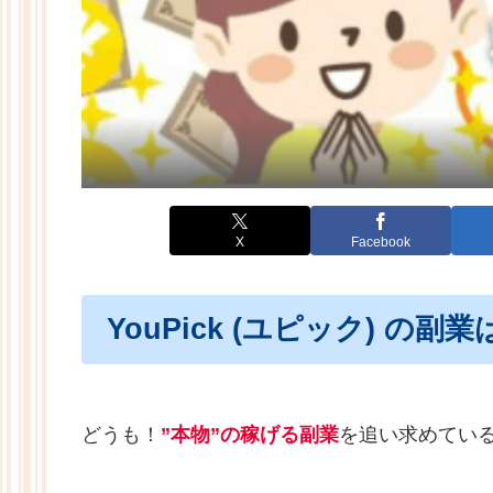
X
Facebook
YouPick (ユピック) の
どうも！
”本物”の稼げる副業
を追い求めてい