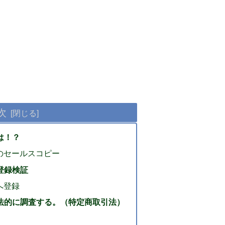
次
とは！？
ク）のセールスコピー
は登録検証
）へ登録
ク）を法的に調査する。（特定商取引法）