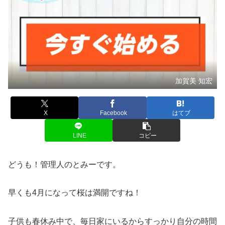
加賀美 知宏
X
Facebook
はてブ
LINE
コピー
どうも！管理人のとみーです。
早くも4月になって桜は満開ですね！
子供も春休み中で、毎日家にいるからすっかり自分の時間