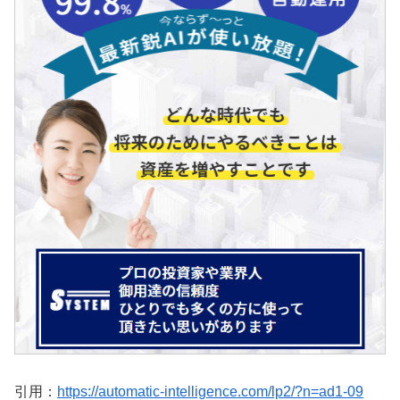
引用：
https://automatic-intelligence.com/lp2/?n=ad1-09