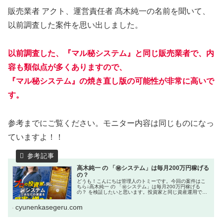
販売業者 アクト、運営責任者 髙木純一の名前を聞いて、
以前調査した案件を思い出しました。
以前調査した、『マル秘システム』と同じ販売業者で、内
容も類似点が多くありますので、
『マル秘システム』の焼き直し版の可能性が非常に高いで
す。
参考までにご覧ください。モニター内容は同じものになっ
ていますよ！！
高木純一 の 「㊙システム」は毎月200万円稼げる
の？
どうも！こんにちは管理人のトミーです。今回の案件はこ
ちら↓高木純一 の 「㊙システム」は毎月200万円稼げる
の？ を検証したいと思います。投資家と同じ資産運用で、
毎月200万円が稼げるって本当ですかね？だって、自分の
資産が少なければそんなに...
cyunenkasegeru.com