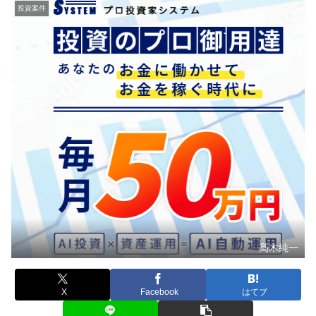
投資案件
髙木純一
X
Facebook
はてブ