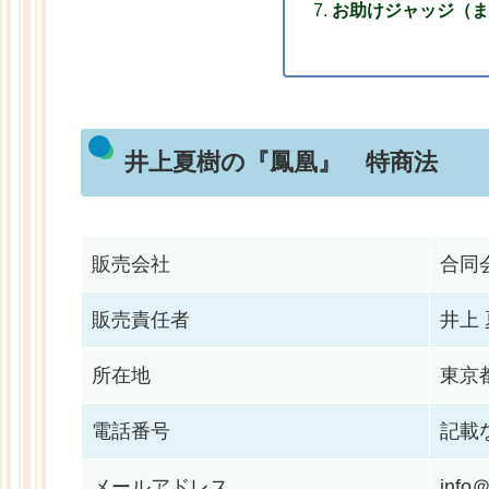
お助けジャッジ（ま
井上夏樹の『鳳凰』 特商法
販売会社
合同会社
販売責任者
井上
所在地
東京都
電話番号
記載
メールアドレス
info＠