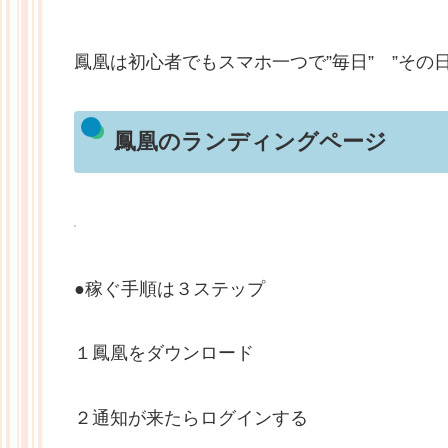
鳳凰は初心者でもスマホ一つで”毎日” ”その
鳳凰のランディングページ
●稼ぐ手順は３ステップ
１鳳凰をダウンロード
２通知が来たらログインする