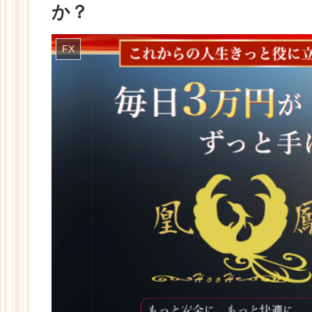
か？
FX