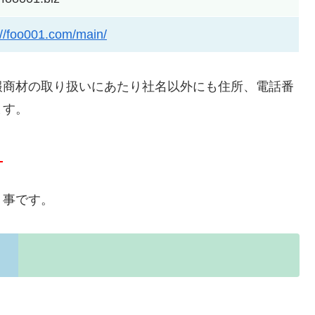
://foo001.com/main/
報商材の取り扱いにあたり社名以外にも住所、電話番
ます。
。
う事です。