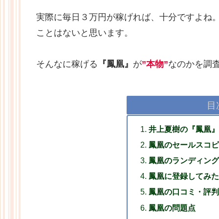
実際に毎日３万円が稼げれば、十分ですよね
ことはないと思います。
そんなに稼げる
『鳳凰』
が
”本物”
なのかを調
目
井上夏樹の『鳳凰』
鳳凰のセールスコピ
鳳凰のランディング
鳳凰に登録してみた
鳳凰の口コミ・評判
鳳凰の問題点