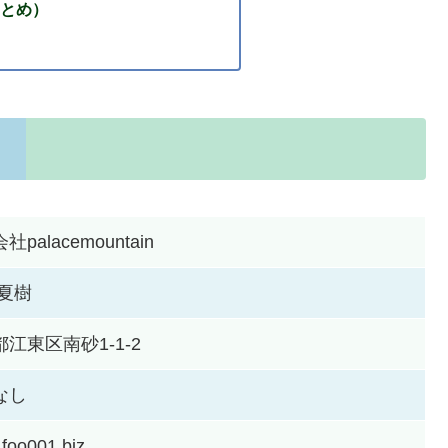
とめ）
palacemountain
 夏樹
江東区南砂1-1-2
なし
foo001.biz