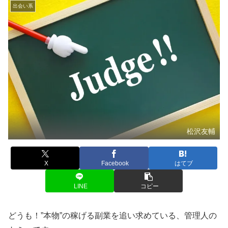
出会い系
松沢友輔
X
Facebook
はてブ
LINE
コピー
どうも！”本物”の稼げる副業を追い求めている、管理人の