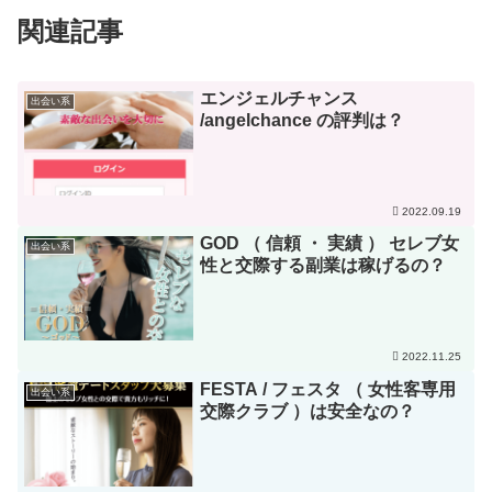
関連記事
エンジェルチャンス
出会い系
/angelchance の評判は？
2022.09.19
GOD （ 信頼 ・ 実績 ） セレブ女
出会い系
性と交際する副業は稼げるの？
2022.11.25
FESTA / フェスタ （ 女性客専用
出会い系
交際クラブ ）は安全なの？